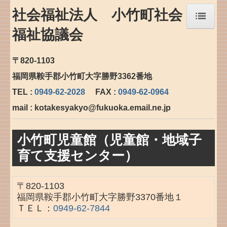
社会福祉法人 小竹町社会
福祉協議会
ホーム
〒820-1103
社会福祉協議会について
福岡県鞍手郡小竹町大字勝野3362番地
事業内容
TEL :
0949-62-2028
FAX :
0949-62-0964
お知らせ
mail :
kotakesyakyo@fukuoka.email.ne.jp
小竹町社協の出来事
小竹町児童館（児童館・地域子
福祉巡回バス
育て支援センター）
社協だより
〒820-1103
お問合せ
福岡県鞍手郡小竹町大字勝野3370番地１
ＴＥＬ：
0949-62-7844