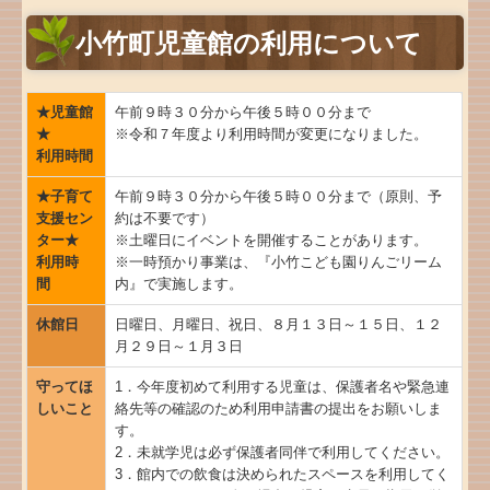
小竹町児童館の利用について
★児童館
午前９時３０分から午後５時００分まで
★
※令和７年度より利用時間が変更になりました。
利用時間
★子育て
午前９時３０分から午後５時００分まで（原則、予
支援セン
約は不要です）
ター★
※土曜日にイベントを開催することがあります。
利用時
※一時預かり事業は、『小竹こども園りんごリーム
間
内』で実施します。
休館日
日曜日、月曜日、祝日、８月１３日～１５日、１２
月２９日～１月３日
守ってほ
1．今年度初めて利用する児童は、保護者名や緊急連
しいこと
絡先等の確認のため利用申請書の提出をお願いしま
す。
2．未就学児は必ず保護者同伴で利用してください。
3．館内での飲食は決められたスペースを利用してく