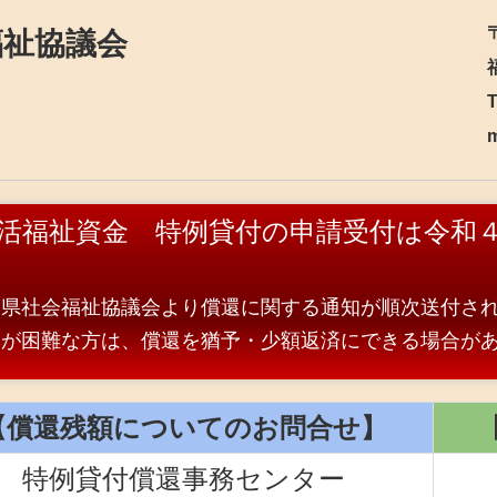
福祉協議会
T
m
活福祉資金 特例貸付の申請受付は令和
岡県社会福祉協議会より償還に関する通知が順次送付さ
還が困難な方は、償還を猶予・少額返済にできる場合が
【償還残額についてのお問合せ】
特例貸付償還事務センター