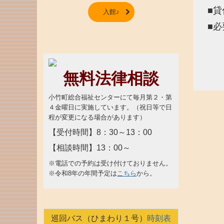
■貸
入館♪
■必
・身
・収
・振
無料法律相談
小竹町総合福祉センターにて毎月第２・第
４金曜日に実施しています。（祝日等で日
程が変更になる場合があります）
【受付時間】8：30～13：00
【相談時間】13：00～
※電話での予約は受け付けておりません。
※令和8年の年間予定は
こちら
から。
巡回バス（ひまわり１号）
時刻表