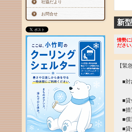
社協だより
お問合せ
新
情勢に
ださい
【緊
■対
生
■貸
■措
■償
■貸