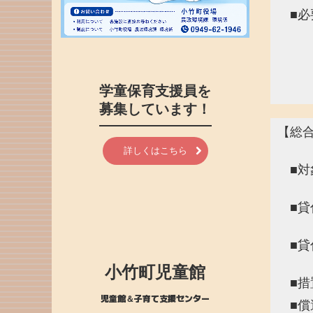
■必
・身
・収
・振
学童保育支援員を

募集しています！
【総
詳しくはこちら
■対
の
■貸
２
■貸
※自
小竹町児童館
■措
児童館＆子育て支援センター
■償