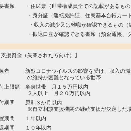
要書類 ・住民票（世帯構成員全ての記載があるもの
分証（運転免許証、住民基本台帳カード、
入の減少又は離職が確認できるもの（給与
込口座が確認できる書類（預金通帳、クレ
合支援資金（失業された方向け）】
象者 新型コロナウイルスの影響を受け、収入の減少
維持が困難となっている世帯
付上限額 単身世帯 月１５万円以内
人以上 月２０万円以内
付期間 原則３か月以内
立相談支援機関の継続支援が決定した場合
置期間 １年以内
還期間 １０年以内