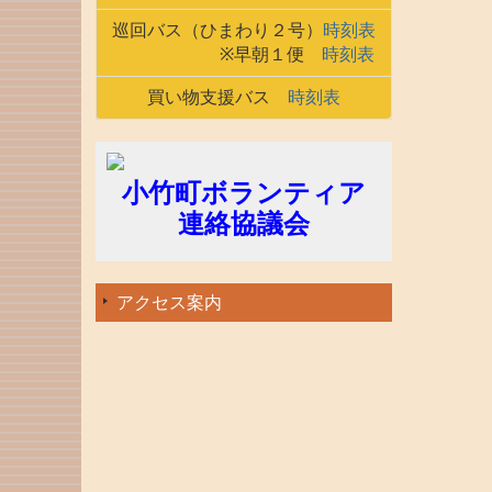
巡回バス（ひまわり２号）
時刻表
※早朝１便
時刻表
買い物支援バス
時刻表
小竹町ボランティア
連絡協議会
アクセス案内