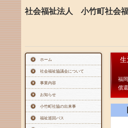
社会福祉法人 小竹町社会
生
ホーム
社会福祉協議会について
福
事業内容
償
お知らせ
小竹町社協の出来事
福祉巡回バス