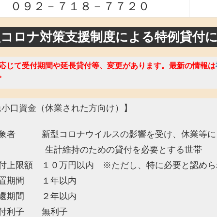
０９２－７１８－７７２０
型コロナ対策支援制度による特例貸付
応じて受付期間や延長貸付等、変更があります。
最新の情報は
。
急小口資金（休業された方向け）】
象者 新型コロナウイルスの影響を受け、休業等によ
計維持のための貸付を必要とする世帯
付上限額 １０万円以内 ※ただし、特に必要と認めら
置期間 １年以内
還期間 ２年以内
付利子 無利子