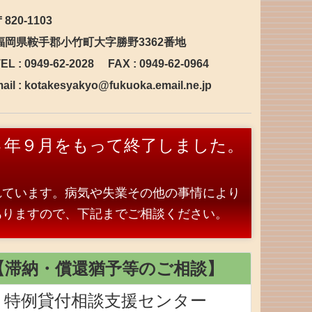
〒820-1103
福岡県鞍手郡小竹町大字勝野3362番地
EL :
0949-62-2028
FAX : 0949-62-0964
ail :
kotakesyakyo@fukuoka.email.ne.jp
４年９月をもって終了しました。
れています。
病気や失業その他の事情により
ありますので、下記までご相談ください。
【滞納・償還猶予等のご相談】
特例貸付相談支援センター